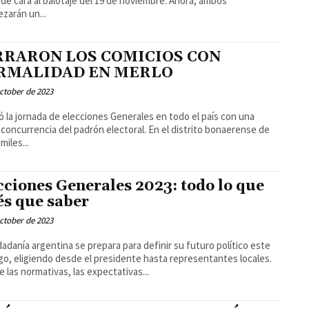
de cara al balotaje del 19 de noviembre. Ahora, ambos
zarán un...
RRARON LOS COMICIOS CON
RMALIDAD EN MERLO
ctober de 2023
zó la jornada de elecciones Generales en todo el país con una
 concurrencia del padrón electoral. En el distrito bonaerense de
miles...
cciones Generales 2023: todo lo que
és que saber
ctober de 2023
dadanía argentina se prepara para definir su futuro político este
o, eligiendo desde el presidente hasta representantes locales.
 las normativas, las expectativas...