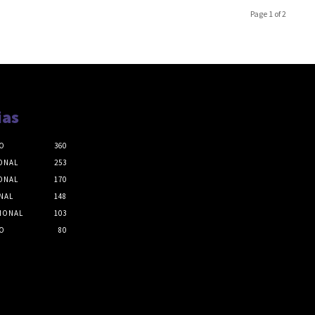
Page 1 of 2
ias
O
360
ONAL
253
ONAL
170
NAL
148
IONAL
103
O
80