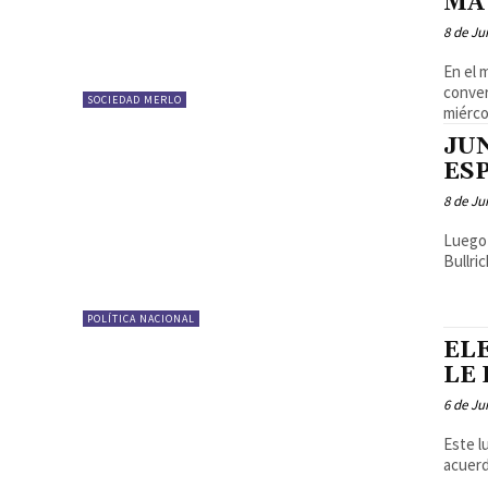
MA
8 de Ju
En el 
conver
SOCIEDAD MERLO
miérco
JUN
ES
8 de Ju
Luego 
Bullri
POLÍTICA NACIONAL
EL
LE 
6 de Ju
Este l
acuerd