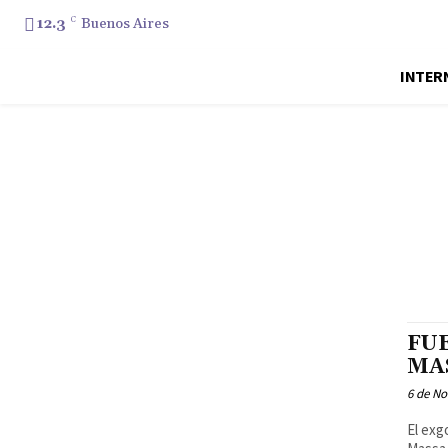
12.3
C
Buenos Aires
INTER
FU
MA
6 de N
El exg