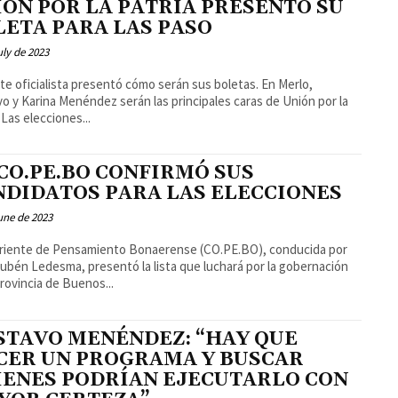
IÓN POR LA PATRIA PRESENTÓ SU
LETA PARA LAS PASO
uly de 2023
nte oficialista presentó cómo serán sus boletas. En Merlo,
o y Karina Menéndez serán las principales caras de Unión por la
Patria. Las elecciones...
 CO.PE.BO CONFIRMÓ SUS
NDIDATOS PARA LAS ELECCIONES
une de 2023
riente de Pensamiento Bonaerense (CO.PE.BO), conducida por
Rubén Ledesma, presentó la lista que luchará por la gobernación
Provincia de Buenos...
STAVO MENÉNDEZ: “HAY QUE
CER UN PROGRAMA Y BUSCAR
IENES PODRÍAN EJECUTARLO CON