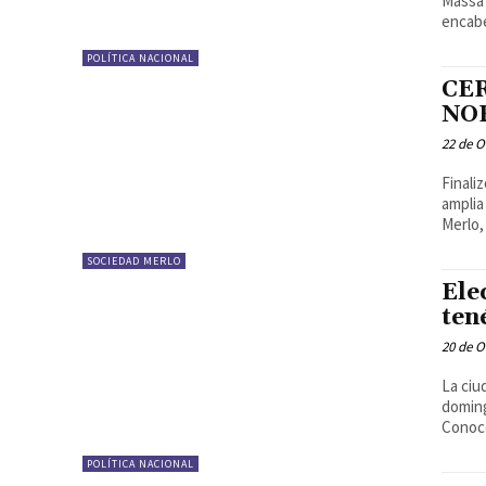
Massa 
encabe
POLÍTICA NACIONAL
CE
NO
22 de O
Finali
amplia
Merlo, 
SOCIEDAD MERLO
Ele
ten
20 de O
La ciu
doming
Conoce
POLÍTICA NACIONAL