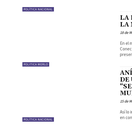
POLÍTICA NACIONAL
LA
LA
18 de M
En el 
Conect
presen
POLITICA MERLO
AN
DE
“SE
MU
15 de M
Así lo
en con
POLÍTICA NACIONAL