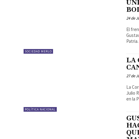
UN
BO
24 de J
El fre
Gustav
SOCIEDAD MERLO
LA
CA
27 de J
La Cor
Julio 
en la 
POLÍTICA NACIONAL
GU
HA
QU