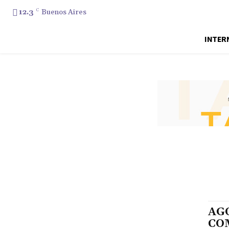
12.3
C
Buenos Aires
INTER
AG
CO