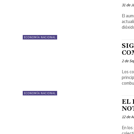
31 de J
El aum
actual
dióxido
ECONOMÍA NACIONAL
SI
CO
2 de Se
Los co
princi
combus
ECONOMÍA NACIONAL
EL
NO
12 de A
En los