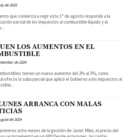
uly de 2025
ento que comienza a regir este 1° de agosto responde a la
ización parcial de los impuestos al combustible líquido y al
...
GUEN LOS AUMENTOS EN EL
MBUSTIBLE
ptember de 2024
mbustibles tienen un nuevo aumento del 2% al 3%, como
pal efecto la suba parcial que aplicó el Gobierno a los impuestos al
tible...
 LUNES ARRANCA CON MALAS
TICIAS
ugust de 2024
 primeros ocho meses de la gestión de Javier Milei, el precio del
colectivo se incrementó en un 600 Desde este lunes, las tarifas...