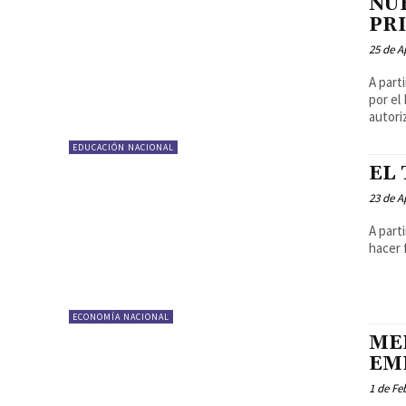
NU
PR
25 de A
A part
por el Estado prov
autoriz
EDUCACIÓN NACIONAL
EL
23 de A
A part
hacer 
ECONOMÍA NACIONAL
ME
EM
1 de Fe