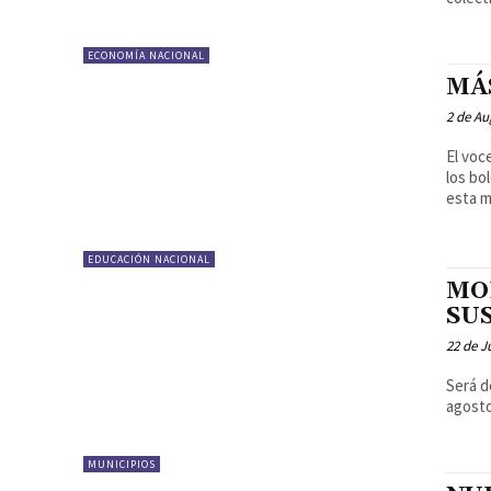
ECONOMÍA NACIONAL
MÁ
2 de Au
El voc
los bo
esta m
EDUCACIÓN NACIONAL
MO
SU
22 de J
Será d
agosto
MUNICIPIOS