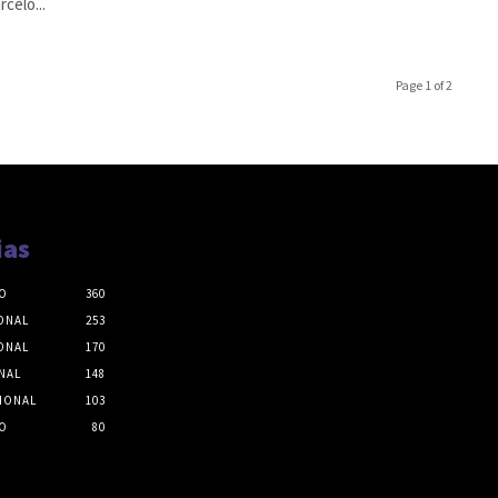
rcelo...
Page 1 of 2
ias
O
360
ONAL
253
ONAL
170
NAL
148
IONAL
103
O
80