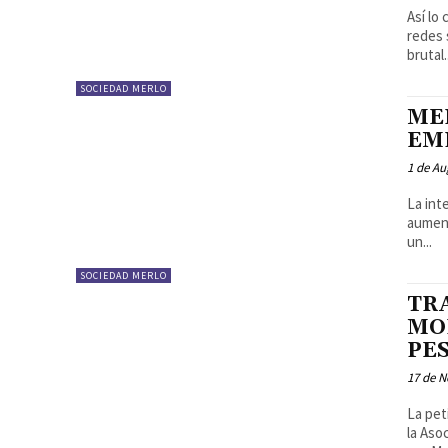
Así lo
redes so
brutal.
SOCIEDAD MERLO
ME
EM
1 de Au
La int
aument
un...
SOCIEDAD MERLO
TR
MO
PE
17 de 
La pet
la Aso