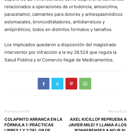
relacionados a operaciones de ortodoncia, amoxicilina,
paracetamol, calmantes para dolores y antiespasmódicos
estomacales, broncodilatadores, antidiarreicos y
antipiréticos, todos en distintos formatos y tamaños.
Los implicados quedaron a disposición del magistrado
interventor por infracción a la ley 26.524 que regula la
Salud Pública y el Comercio Ilegal de Medicamentos.
Previous article
Next article
COLAPINTO ARRANCA EN LA
AXEL KICILLOF REPRUEBA A
FÓRMULA 1: PRÁCTICAS
JAVIER MILEI Y LLAMA A LOS
LIBRES 1 Y 2 DEL GP DE
BONAERENSES A NO IR AL