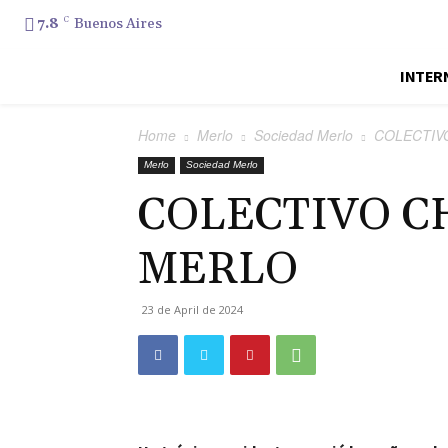
7.8
C
Buenos Aires
INTER
Home
Merlo
Sociedad Merlo
COLECTIV
Merlo
Sociedad Merlo
COLECTIVO C
MERLO
23 de April de 2024