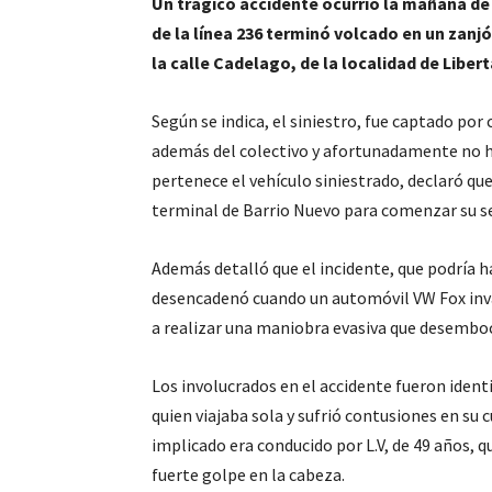
Un trágico accidente ocurrió la mañana de 
de la línea 236 terminó volcado en un zanjó
la calle Cadelago, de la localidad de Libert
Según se indica, el siniestro, fue captado po
además del colectivo y afortunadamente no hay
pertenece el vehículo siniestrado, declaró que 
terminal de Barrio Nuevo para comenzar su se
Además detalló que el incidente, que podría 
desencadenó cuando un automóvil VW Fox invadi
a realizar una maniobra evasiva que desembocó
Los involucrados en el accidente fueron ident
quien viajaba sola y sufrió contusiones en su c
implicado era conducido por L.V, de 49 años, 
fuerte golpe en la cabeza.