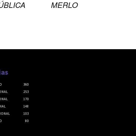
ÚBLICA
MERLO
ias
O
360
ONAL
253
ONAL
170
NAL
148
IONAL
103
O
80