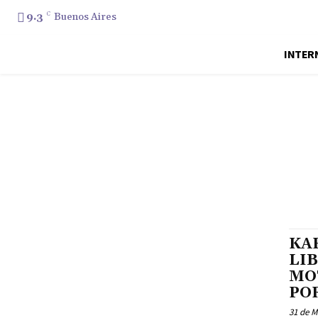
9.3
C
Buenos Aires
INTER
KAR
LI
MO
PO
31 de M