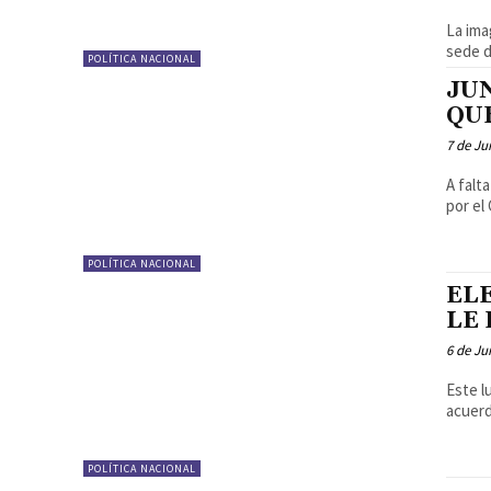
La ima
sede de
POLÍTICA NACIONAL
JU
QU
7 de Ju
A falt
por el
POLÍTICA NACIONAL
EL
LE 
6 de Ju
Este l
acuerd
POLÍTICA NACIONAL