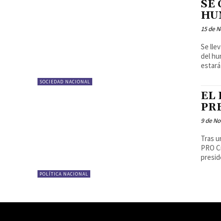
SE
HU
15 de 
Se lle
del hu
estará
SOCIEDAD NACIONAL
EL
PR
9 de N
Tras u
PRO Cr
presid
POLÍTICA NACIONAL