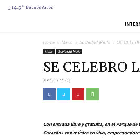
14.5
C
Buenos Aires
INTER
Home
Merlo
Sociedad Merlo
SE CELEB
Merlo
Sociedad Merlo
SE CELEBRO 
8 de July de 2025
Con entrada libre y gratuita, en el Parque de 
Corazón» con música en vivo, emprendedores 