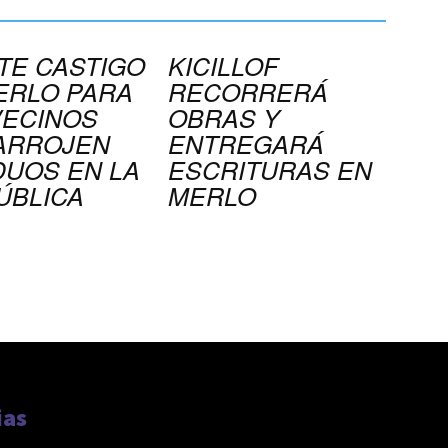
TE CASTIGO
KICILLOF
ERLO PARA
RECORRERÁ
VECINOS
OBRAS Y
ARROJEN
ENTREGARÁ
DUOS EN LA
ESCRITURAS EN
ÚBLICA
MERLO
ias