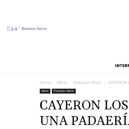
5.9
C
Buenos Aires
INTER
Home
Merlo
Policiales Merlo
CAYERON 
Merlo
Policiales Merlo
CAYERON LOS
UNA PADAERÍ