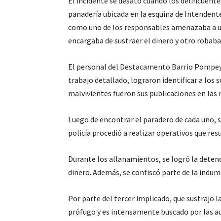
El incidente se desató cuando los delincuente
panadería ubicada en la esquina de Intendent
como uno de los responsables amenazaba a u
encargaba de sustraer el dinero y otro robab
El personal del Destacamento Barrio Pompeya
trabajo detallado, lograron identificar a los 
malvivientes fueron sus publicaciones en las 
Luego de encontrar el paradero de cada uno, se
policía procedió a realizar operativos que res
Durante los allanamientos, se logró la detenc
dinero. Además, se confiscó parte de la indume
Por parte del tercer implicado, que sustrajo l
prófugo y es intensamente buscado por las a