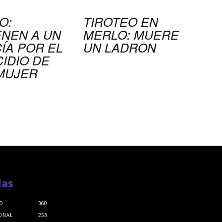
O:
TIROTEO EN
ENEN A UN
MERLO: MUERE
ÍA POR EL
UN LADRON
CIDIO DE
MUJER
ias
O
360
ONAL
253