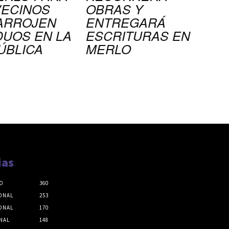
VECINOS
OBRAS Y
ARROJEN
ENTREGARÁ
DUOS EN LA
ESCRITURAS EN
ÚBLICA
MERLO
ias
O
360
ONAL
253
ONAL
170
NAL
148