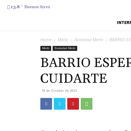
13.8
C
Buenos Aires
INTER
Home
Merlo
Sociedad Merlo
BARRIO E
Merlo
Sociedad Merlo
BARRIO ESPE
CUIDARTE
18 de October de 2023