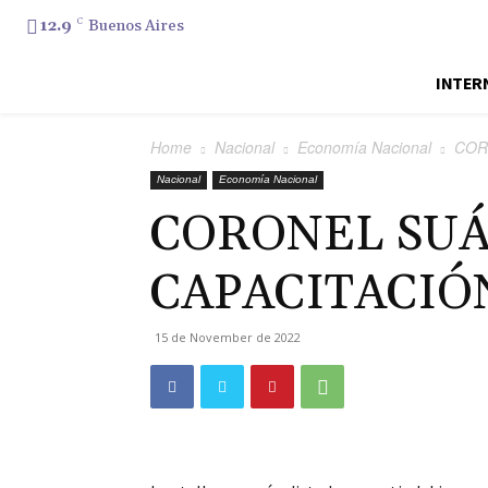
12.9
C
Buenos Aires
INTER
Home
Nacional
Economía Nacional
COR
Nacional
Economía Nacional
CORONEL SUÁ
CAPACITACIÓ
15 de November de 2022