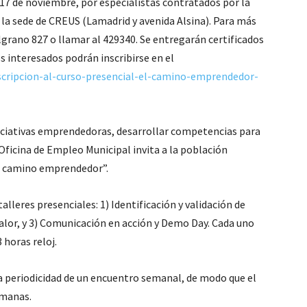
s 17 de noviembre, por especialistas contratados por la
la sede de CREUS (Lamadrid y avenida Alsina). Para más
lgrano 827 o llamar al 429340. Se entregarán certificados
s interesados podrán inscribirse en el
scripcion-al-curso-presencial-el-camino-emprendedor-
niciativas emprendedoras, desarrollar competencias para
Oficina de Empleo Municipal invita a la población
el camino emprendedor”.
alleres presenciales: 1) Identificación y validación de
alor, y 3) Comunicación en acción y Demo Day. Cada uno
 horas reloj.
na periodicidad de un encuentro semanal, de modo que el
emanas.