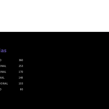
ias
O
360
ONAL
253
ONAL
170
NAL
148
IONAL
103
O
80