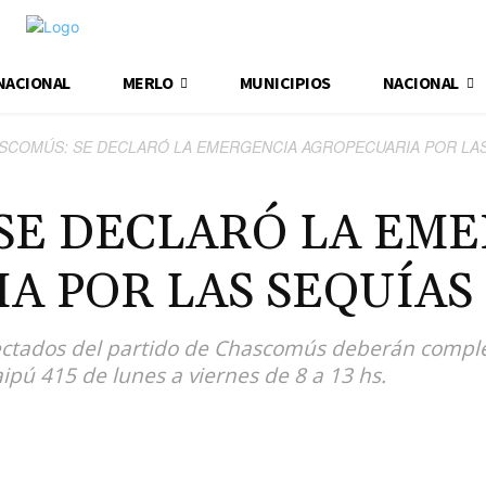
NACIONAL
MERLO
MUNICIPIOS
NACIONAL
SCOMÚS: SE DECLARÓ LA EMERGENCIA AGROPECUARIA POR LAS
SE DECLARÓ LA EM
A POR LAS SEQUÍAS
ectados del partido de Chascomús deberán complet
ipú 415 de lunes a viernes de 8 a 13 hs.