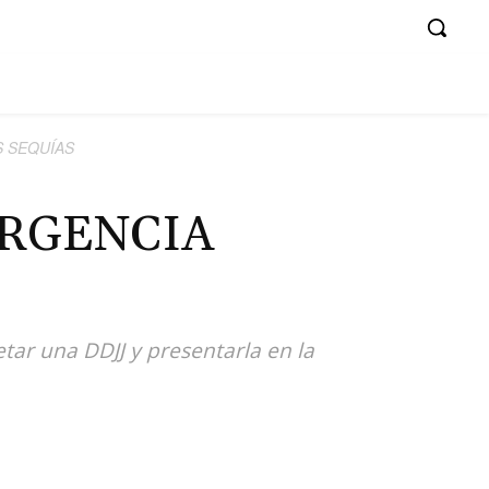
 SEQUÍAS
ERGENCIA
ar una DDJJ y presentarla en la