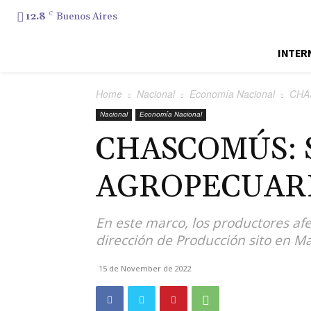
12.8
C
Buenos Aires
INTER
Home
Nacional
Economía Nacional
CHA
Nacional
Economía Nacional
CHASCOMÚS: 
AGROPECUARI
En este marco, los productores af
dirección de Producción sito en Ma
15 de November de 2022