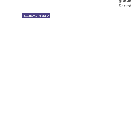
gratui
Socied
SOCIEDAD MERLO