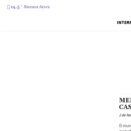
14.5
C
Buenos Aires
INTER
ME
CA
2 de N
El mun