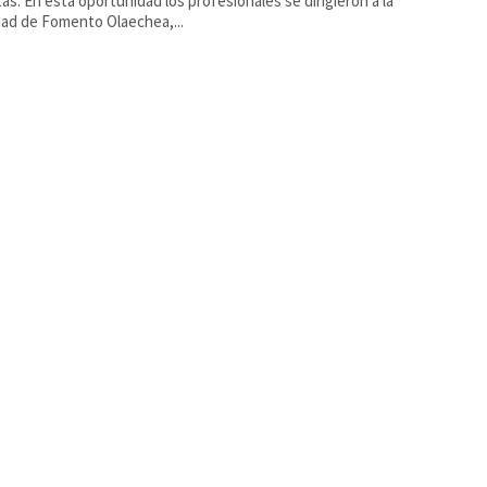
tas. En esta oportunidad los profesionales se dirigieron a la
ad de Fomento Olaechea,...