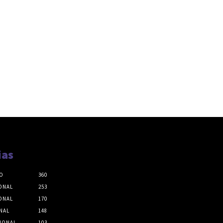
ias
O
360
ONAL
253
ONAL
170
NAL
148
IONAL
103