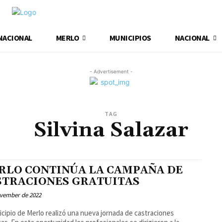
NACIONAL
MERLO
MUNICIPIOS
NACIONAL
- Advertisement -
TAG
Silvina Salazar
RLO CONTINÚA LA CAMPAÑA DE
STRACIONES GRATUITAS
ovember de 2022
icipio de Merlo realizó una nueva jornada de castraciones