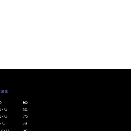
ias
O
360
ONAL
253
ONAL
170
NAL
148
IONAL
103