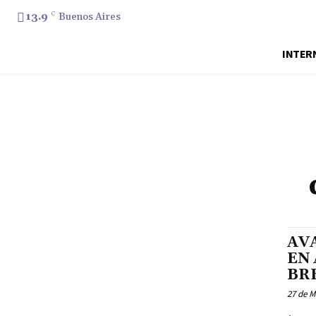
13.9
C
Buenos Aires
INTER
AV
EN
BR
27 de M