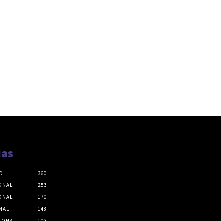
ias
O
360
ONAL
253
ONAL
170
NAL
148
IONAL
103