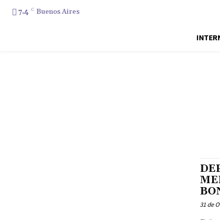
7.4
C
Buenos Aires
INTER
DE
ME
BO
31 de O