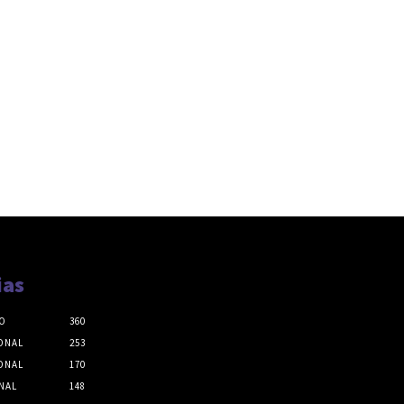
ias
O
360
ONAL
253
ONAL
170
NAL
148