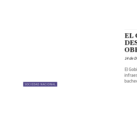
EL
DE
OB
14 de 
El Gob
infrae
bacheo
SOCIEDAD NACIONAL