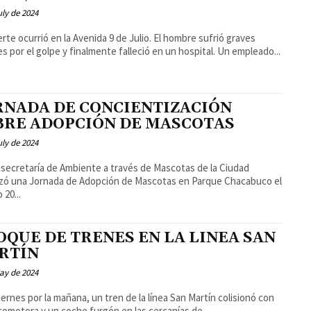
uly de 2024
rte ocurrió en la Avenida 9 de Julio. El hombre sufrió graves
lesiones por el golpe y finalmente falleció en un hospital. Un empleado...
RNADA DE CONCIENTIZACIÓN
BRE ADOPCIÓN DE MASCOTAS
uly de 2024
secretaría de Ambiente a través de Mascotas de la Ciudad
zó una Jornada de Adopción de Mascotas en Parque Chacabuco el
 20...
OQUE DE TRENES EN LA LINEA SAN
RTÍN
ay de 2024
iernes por la mañana, un tren de la línea San Martín colisionó con
comotora y un coche furgón en las cercanías de...