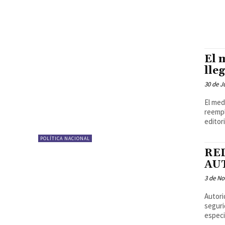
El 
lle
30 de J
El med
reempl
POLÍTICA NACIONAL
RE
AU
3 de N
Autori
seguri
especi