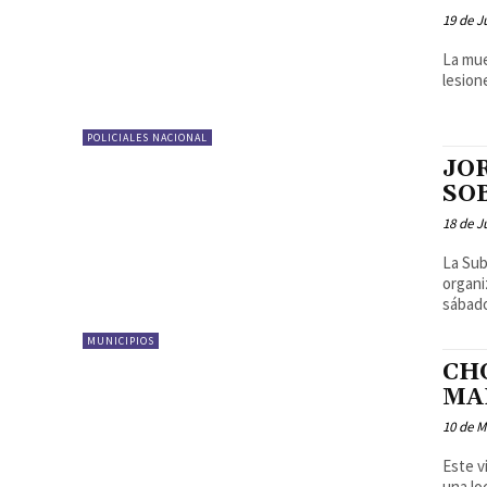
19 de J
La mue
POLICIALES NACIONAL
JO
SO
18 de J
La Sub
organi
sábado
MUNICIPIOS
CH
MA
10 de M
Este v
una lo