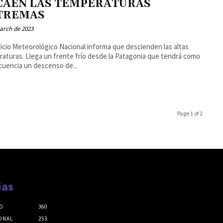
CAEN LAS TEMPERATURAS
TREMAS
arch de 2023
vicio Meteorológico Nacional informa que descienden las altas
aturas. Llega un frente frío desde la Patagonia que tendrá como
uencia un descenso de...
Page 1 of 2
ias
O
360
ONAL
253