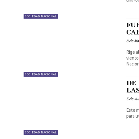
SOCIEDAD NACIONAL
FU
CA
8 de Ma
Rige a
viento que
Nacion
SOCIEDAD NACIONAL
DE
LAS
5 de Ju
Este m
para ut
SOCIEDAD NACIONAL