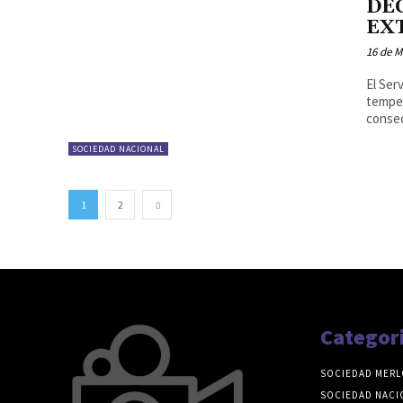
DE
EX
16 de M
El Ser
temper
consec
SOCIEDAD NACIONAL
1
2
Categor
SOCIEDAD MERL
SOCIEDAD NACI