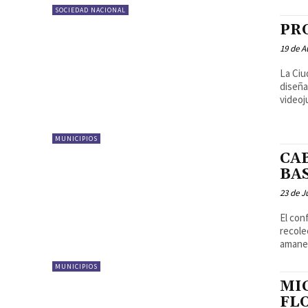
SOCIEDAD NACIONAL
PR
19 de A
La Ciu
diseña
videoj
MUNICIPIOS
CA
BA
23 de J
El con
recolecci
amanec
MUNICIPIOS
MI
FL