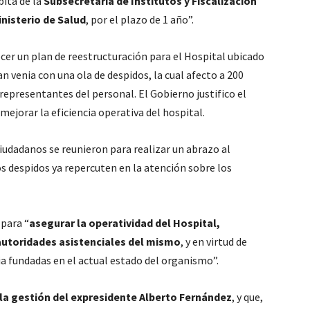
ita de la
Subsecretaría de Institutos y Fiscalización
inisterio de Salud
, por el plazo de 1 año”.
ocer un plan de reestructuración para el Hospital ubicado
an venia con una ola de despidos, la cual afecto a 200
epresentantes del personal. El Gobierno justifico el
mejorar la eficiencia operativa del hospital.
ciudadanos se reunieron para realizar un abrazo al
os despidos ya repercuten en la atención sobre los
 para “
asegurar la operatividad del Hospital,
autoridades asistenciales del mismo
, y en virtud de
a fundadas en el actual estado del organismo”.
la gestión del expresidente Alberto Fernández
, y que,