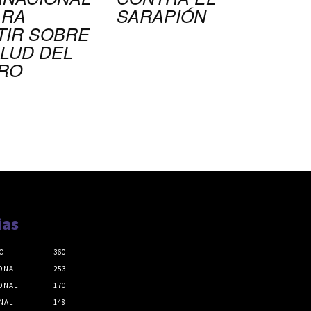
ARA
SARAPIÓN
TIR SOBRE
ALUD DEL
RO
ias
O
360
ONAL
253
ONAL
170
NAL
148