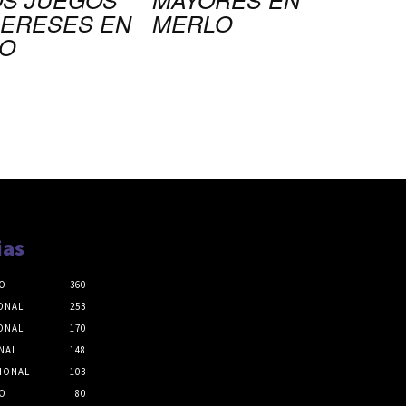
ERESES EN
MERLO
O
ias
O
360
ONAL
253
ONAL
170
NAL
148
IONAL
103
O
80