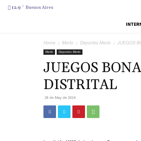
12.9
C
Buenos Aires
INTER
Home
Merlo
Deportes Merlo
JUEGOS B
Merlo
Deportes Merlo
JUEGOS BONA
DISTRITAL
28 de May de 2024