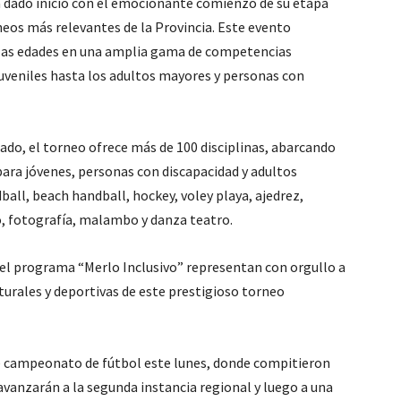
a dado inicio con el emocionante comienzo de su etapa
rneos más relevantes de la Provincia. Este evento
 las edades en una amplia gama de competencias
 juveniles hasta los adultos mayores y personas con
sado, el torneo ofrece más de 100 disciplinas, abarcando
para jóvenes, personas con discapacidad y adultos
ball, beach handball, hockey, voley playa, ajedrez,
o, fotografía, malambo y danza teatro.
el programa “Merlo Inclusivo” representan con orgullo a
ulturales y deportivas de este prestigioso torneo
nte campeonato de fútbol este lunes, donde compitieron
 avanzarán a la segunda instancia regional y luego a una