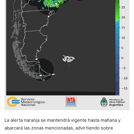
La alerta naranja se mantendrá vigente hasta mañana y
abarcará las zonas mencionadas, advirtiendo sobre