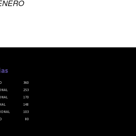
ÉNERO
ias
O
360
ONAL
253
ONAL
170
NAL
148
IONAL
103
O
80