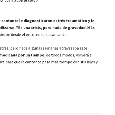
so”
, cerró con el texto.
a cantante le diagnosticaron estrés traumático y le
ilizarse
.
“Es una crisis, pero nada de gravedad. Más
vieron desde el entorno de la cantante.
 estrés, pero hace algunas semanas atravesaba este
 medicada por un tiempo
; de todos modos, volverá a
virá para que la cantante pase más tiempo con sus hijas y