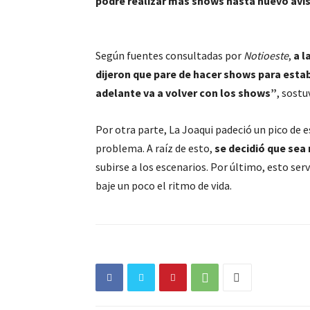
podré realizar más shows hasta nuevo avi
Según fuentes consultadas por
Notioeste
,
a l
dijeron que pare de hacer shows para estab
adelante va a volver con los shows”
, sostu
Por otra parte, La Joaqui padeció un pico de
problema. A raíz de esto,
se decidió que sea
subirse a los escenarios. Por último, esto ser
baje un poco el ritmo de vida.