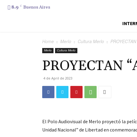
8.9
C
Buenos Aires
INTER
Home
Merlo
Cultura Merlo
PROYECTAN 
Merlo
Cultura Merlo
PROYECTAN “
4 de April de 2023
El Polo Audiovisual de Merlo proyectó la pelíc
Unidad Nacional” de Libertad en conmemoraci