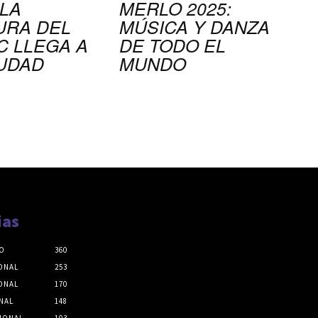
 LA
MERLO 2025:
URA DEL
MÚSICA Y DANZA
C LLEGA A
DE TODO EL
IUDAD
MUNDO
ias
O
360
ONAL
253
ONAL
170
NAL
148