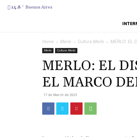
14.8
C
Buenos Aires
INTER
Home
Merlo
Cultura Merlo
MERLO: EL D
Merlo
Cultura Merlo
MERLO: EL DI
EL MARCO DE
17 de March de 2023