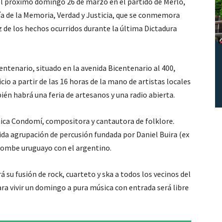
l próximo domingo 26 de marzo en el partido de Merlo,
a de la Memoria, Verdad y Justicia, que se conmemora
íz de los hechos ocurridos durante la última Dictadura
centenario, situado en la avenida Bicentenario al 400,
icio a partir de las 16 horas de la mano de artistas locales
ién habrá una feria de artesanos y una radio abierta.
ónica Condomí, compositora y cantautora de folklore.
cida agrupación de percusión fundada por Daniel Buira (ex
dombe uruguayo con el argentino.
á su fusión de rock, cuarteto y ska a todos los vecinos del
ara vivir un domingo a pura música con entrada será libre