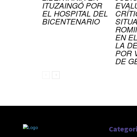
ITUZAINGÓ POR
EVAL
EL HOSPITAL DEL
CRÍTI
BICENTENARIO
SITU
ROMI
EN E
LA D
POR 
DE G
Categor