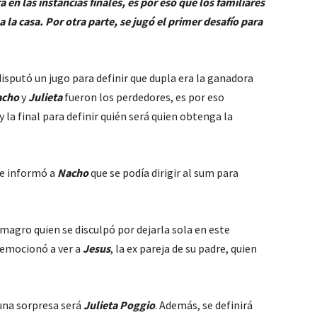
en las instancias finales, es por eso que los familiares
 la casa. Por otra parte, se jugó el primer desafío para
disputó un jugo para definir que dupla era la ganadora
acho
y
Julieta
fueron los perdedores, es por eso
 la final para definir quién será quien obtenga la
e informó a
Nacho
que se podía dirigir al sum para
magro quien se disculpó por dejarla sola en este
 emocionó a ver a
Jesus
, la ex pareja de su padre, quien
 una sorpresa será
Julieta Poggio
. Además, se definirá