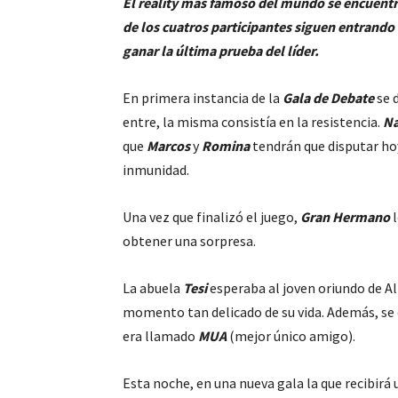
El reality más famoso del mundo se encuentra 
de los cuatros participantes siguen entrando a
ganar la última prueba del líder.
En primera instancia de la
Gala de Debate
se 
entre, la misma consistía en la resistencia.
N
que
Marcos
y
Romina
tendrán que disputar hoy
inmunidad.
Una vez que finalizó el juego,
Gran Hermano
l
obtener una sorpresa.
La abuela
Tesi
esperaba al joven oriundo de Al
momento tan delicado de su vida. Además, se
era llamado
MUA
(mejor único amigo).
Esta noche, en una nueva gala la que recibirá