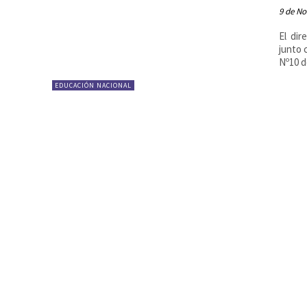
9 de N
El dir
junto 
Nº10 d
EDUCACIÓN NACIONAL