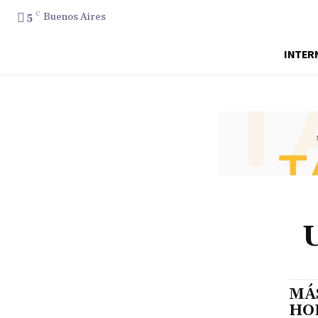
5
C
Buenos Aires
INTER
MÁ
HO