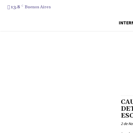
13.8
C
Buenos Aires
INTER
CA
DE
ES
2 de N