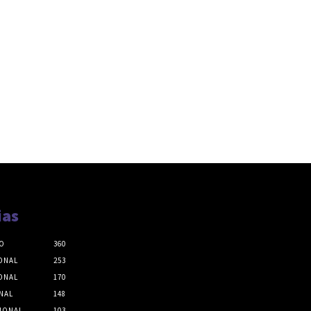
ias
O
360
ONAL
253
ONAL
170
NAL
148
IONAL
103