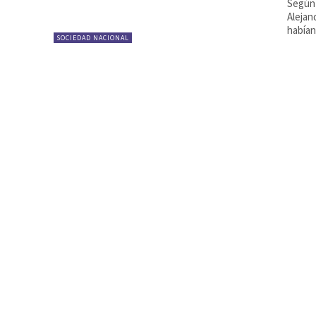
Según 
Alejan
habían 
SOCIEDAD NACIONAL