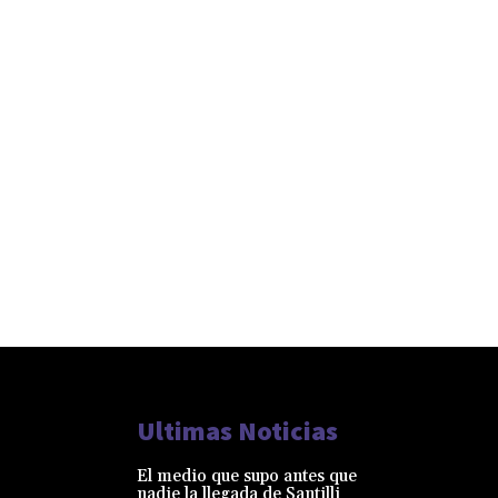
Ultimas Noticias
El medio que supo antes que
nadie la llegada de Santilli