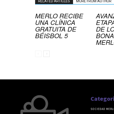
RELATED ARTICLES
MORE FROM AUTHOR
MERLO RECIBE
AVAN
UNA CLÍNICA
ETAPA
GRATUITA DE
DE L
BÉISBOL 5
BONA
MERL
Categor
SOCIEDAD MERL